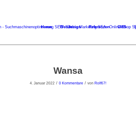
Home
Webdesign
Referenzen
CMS
Wansa
/
/
4. Januar 2022
0 Kommentare
von
Rolf67!