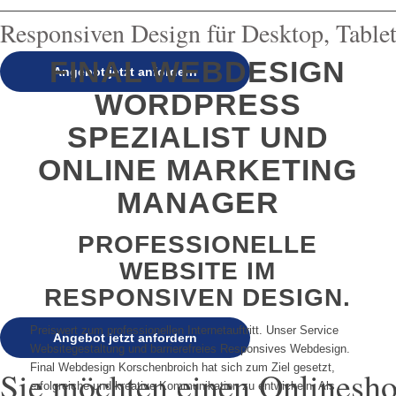
Responsiven Design für Desktop, Table
FINAL WEBDESIGN
Angebot jetzt anfordern
WORDPRESS
SPEZIALIST UND
ONLINE MARKETING
MANAGER
PROFESSIONELLE
WEBSITE IM
RESPONSIVEN DESIGN.
Preiswert zum professionellen Internetauftritt. Unser Service
Angebot jetzt anfordern
Websitegestaltung und barrierefreies Responsives Webdesign.
Final Webdesign Korschenbroich hat sich zum Ziel gesetzt,
Sie möchten einen Onlinesho
erfolgreiche und kreative Kommunikation zu entwickeln. Als