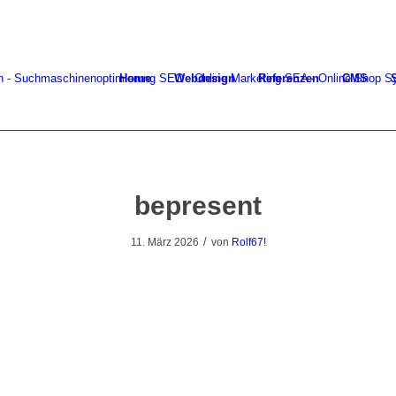
Home
Webdesign
Referenzen
CMS
bepresent
/
11. März 2026
von
Rolf67!